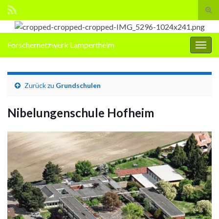
Suc
ums
Search for:
Forschernetzwerk Lampertheim
Navi
umsc
Zurück zu
Grundschulen
Nibelungenschule Hofheim