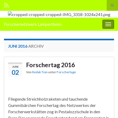
Suc
ums
Search for:
Forschernetzwerk Lampertheim
Navi
umsc
JUNI 2016
ARCHIV
Forschertag 2016
JUNI
02
Von
Redak Tion
unter
Forschertage
Fliegende Streichholzraketen und tauchende
Gummibärchen Forschertag des Netzwerkes der
Forscherwerkstätten zog in Pestalozzischule in den
Bann Der spannende Forschertag fand am Donnerstag in